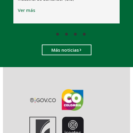
V
Ver más
Más noticias