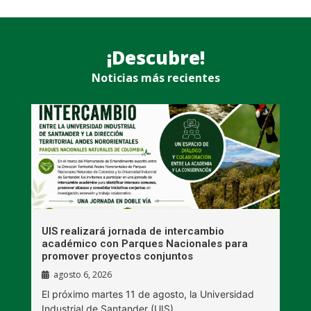
¡Descubre!
Noticias más recientes
UIS realizará jornada de intercambio
R
académico con Parques Nacionales para
A
promover proyectos conjuntos
agosto 6, 2026
l
E
El próximo martes 11 de agosto, la Universidad
s
Industrial de Santander (UIS)