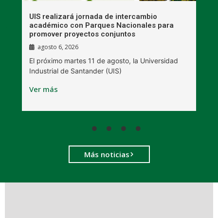
UIS realizará jornada de intercambio
R
académico con Parques Nacionales para
A
promover proyectos conjuntos
agosto 6, 2026
l
E
El próximo martes 11 de agosto, la Universidad
s
Industrial de Santander (UIS)
V
Ver más
Más noticias