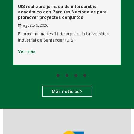
UIS realizará jornada de intercambio
R
académico con Parques Nacionales para
A
promover proyectos conjuntos
agosto 6, 2026
l
E
El próximo martes 11 de agosto, la Universidad
s
Industrial de Santander (UIS)
V
Ver más
Más noticias