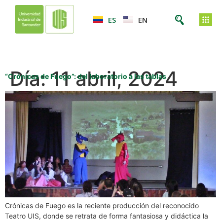
ES
EN
Día:
11 abril, 2024
“Crónicas de Fuego”: del laboratorio a las tablas
Crónicas de Fuego es la reciente producción del reconocido
Teatro UIS, donde se retrata de forma fantasiosa y didáctica la