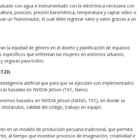
opulsado con agua e instrumentado con la electrónica necesaria con
, altura, posición, presión barométrica, temperatura y captar vídeo o
evar un ‘huevonauta’, el cual debe regresar sano y salvo gracias a un
an la equidad de género en el diseño y planificación de espacios
íos específicos que enfrentan las mujeres en entornos urbanos,
 y seguras para todos.
T23)
 inteligencia artificial que para que se ejecuten son implementados
ficas basadas en NVIDIA Jetson (TK1, Nano).
tónomos basados en NVIDIA Jetson (NANO, TK1), en donde se
 obstáculos, calidad del código, trabajo en equipo.
do en un modelo de producción pecuaria tradicional, que permita
nte, al tiempo que incentive procesos de imaginación, creatividad e