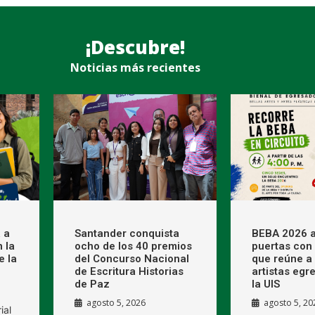
¡Descubre!
Noticias más recientes
 a
Santander conquista
BEBA 2026 a
 la
ocho de los 40 premios
puertas con 
e la
del Concurso Nacional
que reúne a
de Escritura Historias
artistas egr
de Paz
la UIS
agosto 5, 2026
agosto 5, 20
ial