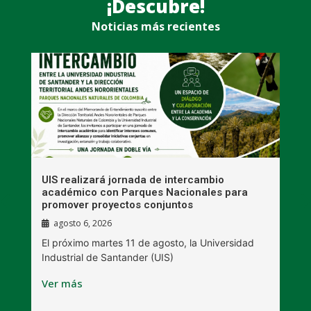
¡Descubre!
Noticias más recientes
UIS realizará jornada de intercambio
R
académico con Parques Nacionales para
A
promover proyectos conjuntos
agosto 6, 2026
l
E
El próximo martes 11 de agosto, la Universidad
s
Industrial de Santander (UIS)
V
Ver más