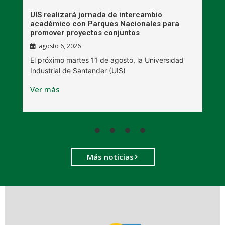
UIS realizará jornada de intercambio
R
académico con Parques Nacionales para
A
promover proyectos conjuntos
agosto 6, 2026
l
E
El próximo martes 11 de agosto, la Universidad
s
Industrial de Santander (UIS)
V
Ver más
Más noticias