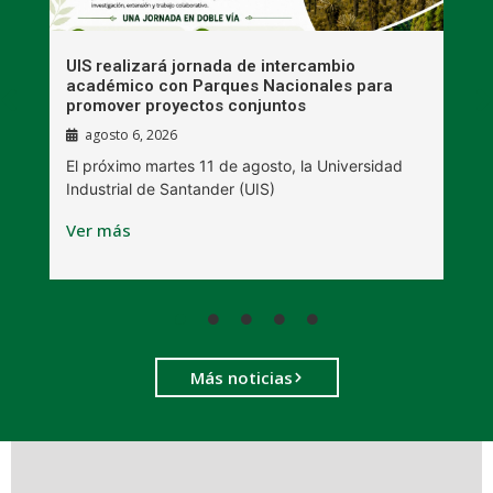
UIS realizará jornada de intercambio
R
académico con Parques Nacionales para
A
promover proyectos conjuntos
agosto 6, 2026
l
E
El próximo martes 11 de agosto, la Universidad
s
Industrial de Santander (UIS)
V
Ver más
Más noticias