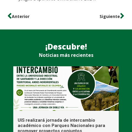
Anterior
Siguiente
¡Descubre!
Noticias más recientes
UIS realizará jornada de intercambio
R
académico con Parques Nacionales para
A
promover proyectos conjuntos