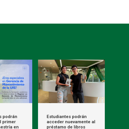
s podrán
Estudiantes podrán
l primer
acceder nuevamente al
estría en
préstamo de libros