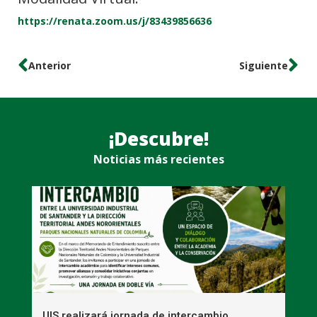
https://renata.zoom.us/j/83439856636
Anterior
Siguiente
¡Descubre!
Noticias más recientes
UIS realizará jornada de intercambio
R