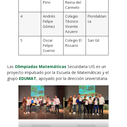
Pino
Reina del
Carmelo
4
Andrés
Colegio
Floridablan
Felipe
Técnico
ca
Gómez
Vicente
Azuero
5
Oscar
Colegio El
San Gil
Felipe
Rosario
Cuervo
Las
Olimpiadas Matemáticas
Secundaria UIS es un
proyecto impulsado por la Escuela de Matemáticas y el
grupo
EDUMAT
, apoyado por la dirección universitaria.
Nivel básico
Nivel medio