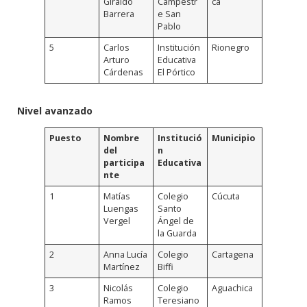
Giraldo
Campestr
ca
Barrera
e San
Pablo
5
Carlos
Institución
Rionegro
Arturo
Educativa
Cárdenas
El Pórtico
Nivel avanzado
Puesto
Nombre
Institució
Municipio
del
n
participa
Educativa
nte
1
Matías
Colegio
Cúcuta
Luengas
Santo
Vergel
Ángel de
la Guarda
2
Anna Lucía
Colegio
Cartagena
Martínez
Biffi
3
Nicolás
Colegio
Aguachica
Ramos
Teresiano