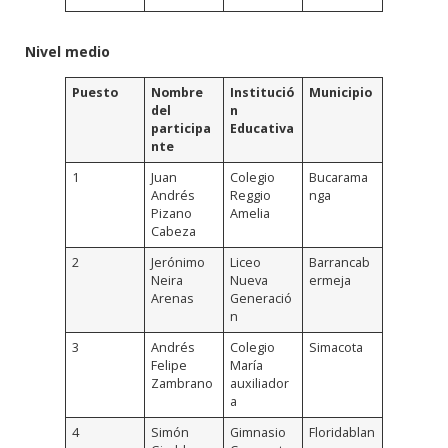
Nivel medio
Puesto
Nombre
Institució
Municipio
del
n
participa
Educativa
nte
1
Juan
Colegio
Bucarama
Andrés
Reggio
nga
Pizano
Amelia
Cabeza
2
Jerónimo
Liceo
Barrancab
Neira
Nueva
ermeja
Arenas
Generació
n
3
Andrés
Colegio
Simacota
Felipe
María
Zambrano
auxiliador
a
4
Simón
Gimnasio
Floridablan