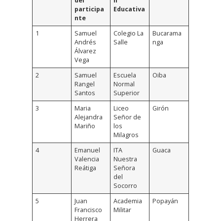
del
n
participa
Educativa
nte
1
Samuel
Colegio La
Bucarama
Andrés
Salle
nga
Álvarez
Vega
2
Samuel
Escuela
Oiba
Rangel
Normal
Santos
Superior
3
Maria
Liceo
Girón
Alejandra
Señor de
Mariño
los
Milagros
4
Emanuel
ITA
Guaca
Valencia
Nuestra
Reátiga
Señora
del
Socorro
5
Juan
Academia
Popayán
Francisco
Militar
Herrera