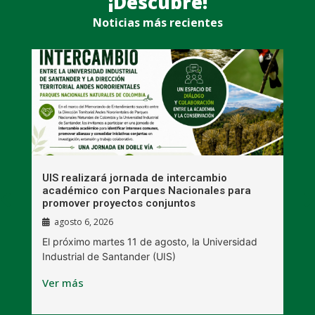
¡Descubre!
Noticias más recientes
UIS realizará jornada de intercambio
R
académico con Parques Nacionales para
A
promover proyectos conjuntos
agosto 6, 2026
l
E
El próximo martes 11 de agosto, la Universidad
s
Industrial de Santander (UIS)
V
Ver más