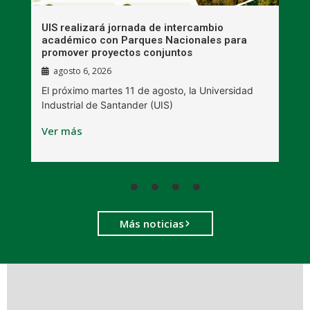
UIS realizará jornada de intercambio
R
académico con Parques Nacionales para
A
promover proyectos conjuntos
agosto 6, 2026
l
E
El próximo martes 11 de agosto, la Universidad
s
Industrial de Santander (UIS)
V
Ver más
Más noticias