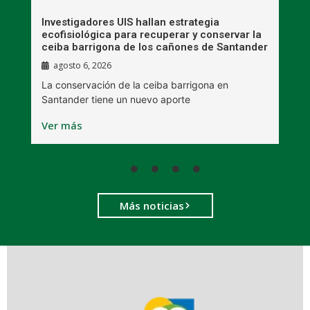
Investigadores UIS hallan estrategia
M
ecofisiológica para recuperar y conservar la
i
ceiba barrigona de los cañones de Santander
m
agosto 6, 2026
a
La conservación de la ceiba barrigona en
L
Santander tiene un nuevo aporte
r
Ver más
V
Más noticias