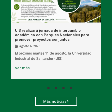
UIS realizará jornada de intercambio
R
académico con Parques Nacionales para
A
promover proyectos conjuntos
agosto 6, 2026
l
E
El próximo martes 11 de agosto, la Universidad
s
Industrial de Santander (UIS)
V
Ver más
Más noticias