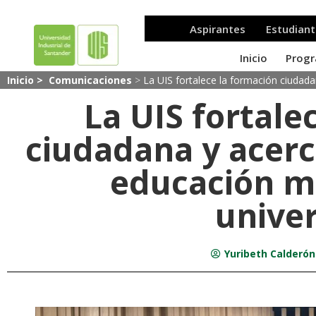
Inicio >
Comunicaciones
>
La UIS fortalece la formación ciudada
La UIS fortale
ciudadana y acerc
educación me
univer
Yuribeth Calderón