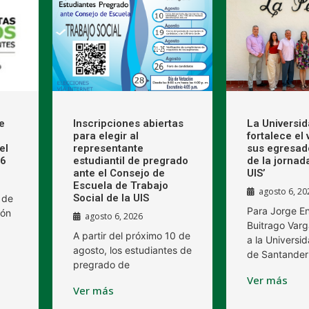
e
Inscripciones abiertas
La Universi
para elegir al
fortalece el
el
representante
sus egresad
26
estudiantil de pregrado
de la jornad
ante el Consejo de
UIS’
Escuela de Trabajo
agosto 6, 20
Social de la UIS
 de
Para Jorge E
ión
agosto 6, 2026
Buitrago Varg
A partir del próximo 10 de
a la Universid
agosto, los estudiantes de
de Santander
pregrado de
Ver más
Ver más