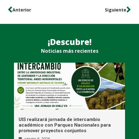
Anterior
Siguiente
¡Descubre!
Noticias más recientes
UIS realizará jornada de intercambio
R
académico con Parques Nacionales para
A
promover proyectos conjuntos
agosto 6, 2026