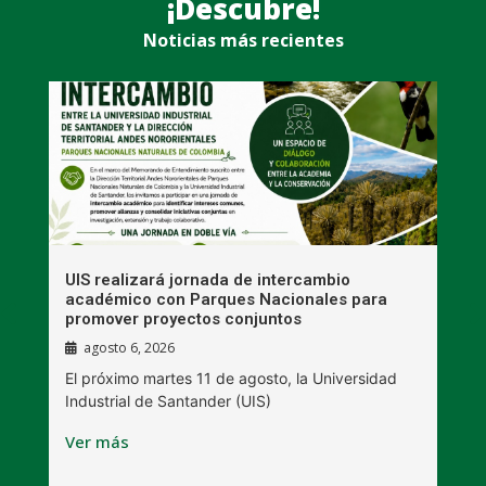
¡Descubre!
Noticias más recientes
UIS realizará jornada de intercambio
R
académico con Parques Nacionales para
A
promover proyectos conjuntos
agosto 6, 2026
l
E
El próximo martes 11 de agosto, la Universidad
s
Industrial de Santander (UIS)
V
Ver más