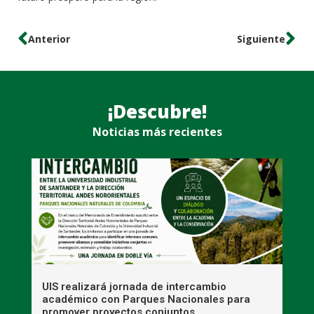
Anterior
Siguiente
¡Descubre!
Noticias más recientes
UIS realizará jornada de intercambio
R
académico con Parques Nacionales para
A
promover proyectos conjuntos