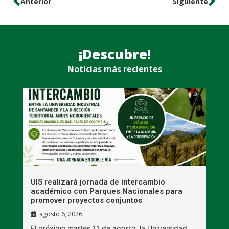
Anterior
Siguiente
¡Descubre!
Noticias más recientes
UIS realizará jornada de intercambio
R
académico con Parques Nacionales para
A
promover proyectos conjuntos
agosto 6, 2026
l
E
El próximo martes 11 de agosto, la Universidad