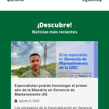
¡Descubre!
Noticias más recientes
s
Especialistas podrán homologar el primer
E
s
año de la Maestría en Gerencia de
p
Mantenimiento UIS
agosto 6, 2026
C
Los egresados de la Especialización en Gerencia
B