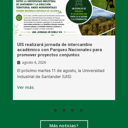
UIS realizará jornada de intercambio
R
académico con Parques Nacionales para
A
promover proyectos conjuntos
agosto 6, 2026
l
E
El próximo martes 11 de agosto, la Universidad
s
Industrial de Santander (UIS)
V
Ver más
Más noticias