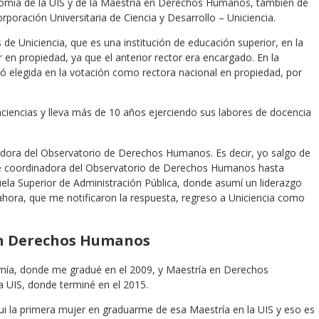
omía de la UIS y de la Maestría en Derechos Humanos, también de
poración Universitaria de Ciencia y Desarrollo – Uniciencia.
de Uniciencia, que es una institución de educación superior, en la
en propiedad, ya que el anterior rector era encargado. En la
ó elegida en la votación como rectora nacional en propiedad, por
ciencias y lleva más de 10 años ejerciendo sus labores de docencia
adora del Observatorio de Derechos Humanos. Es decir, yo salgo de
 de coordinadora del Observatorio de Derechos Humanos hasta
cuela Superior de Administración Pública, donde asumí un liderazgo
 Y ahora, que me notificaron la respuesta, regreso a Uniciencia como
en Derechos Humanos
omía, donde me gradué en el 2009, y Maestría en Derechos
a UIS, donde terminé en el 2015.
i la primera mujer en graduarme de esa Maestría en la UIS y eso es