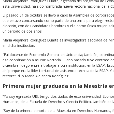
María Alejandra Rodríguez Duarte, egresada del programa de Econ
esta Universidad, ha sido nombrada nueva rectora nacional de la Cor
El pasado 31 de octubre se llevó a cabo la Asamblea de corporados 
que estuvo concursando como parte de una terna para elegir rector 
elección, con dos candidatos hombres y ella como única mujer, sali
un periodo de dos años.
María Alejandra Rodríguez Duarte es investigadora asociada de Min
en dicha institución.
“Fui docente de Economía General en Uniciencia; también, coordin
esa coordinación a asumir Rectoría. El año pasado tuve contrato
diciembre, luego entré a trabajar a otra institución, en la ESAP, Es
ahí porque era la líder territorial de asistencia técnica de la ESAP.
rectora”, dijo María Alejandra Rodríguez.
Primera mujer graduada en la Maestría 
“Yo soy egresada UIS, tengo dos títulos de esta universidad: Econ
Humanos, de la Escuela de Derecho y Ciencia Política, también de l
“Soy de la primera cohorte de la Maestría en Derechos Humanos, fu