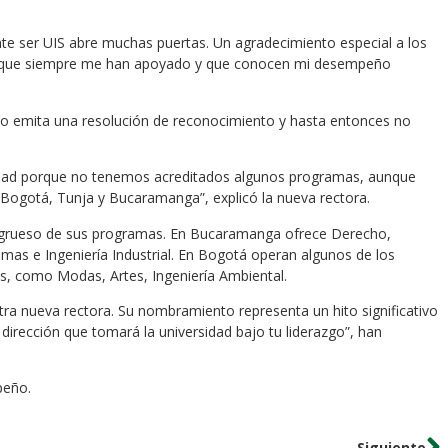
te ser UIS abre muchas puertas. Un agradecimiento especial a los
o, que siempre me han apoyado y que conocen mi desempeño
io emita una resolución de reconocimiento y hasta entonces no
rsidad porque no tenemos acreditados algunos programas, aunque
en Bogotá, Tunja y Bucaramanga”, explicó la nueva rectora.
l grueso de sus programas. En Bucaramanga ofrece Derecho,
emas e Ingeniería Industrial. En Bogotá operan algunos de los
, como Modas, Artes, Ingeniería Ambiental.
tra nueva rectora. Su nombramiento representa un hito significativo
 dirección que tomará la universidad bajo tu liderazgo”, han
peño.
Siguiente