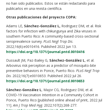
no han sido publicados. Estos se están redactando para
publicarlos en una revista científica.
Otras publicaciones del proyecto COPA:
Adams LE,
Sánchez-González L,
Rodriguez DM, et al. Risk
factors for infection with chikungunya and Zika viruses in
southern Puerto Rico: A community-based cross-sectional
seroprevalence survey.
PLoS Negl Trop Dis
.
2022;16(6):e0010416. Published 2022 Jun 13.
https://doi.org/10.1371/journal.pntd.0010416
Dussault JM, Paz-Bailey G,
Sánchez-González L
, et al.
Arbovirus risk perception as a predictor of mosquito-bite
preventive behaviors in Ponce, Puerto Rico.
PLoS Negl Trop
Dis
. 2022;16(7):e0010653. Published 2022 Jul 26.
https://doi.org/10.1371/journal.pntd.0010653
Sánchez-González L
, Major CG, Rodriguez DM, et al.
COVID-19 Vaccination Intention in a Community Cohort in
Ponce, Puerto Rico [published online ahead of print, 2022 Jul
11].
Am J Trop Med Hyg
. 2022;107(2):268-277.