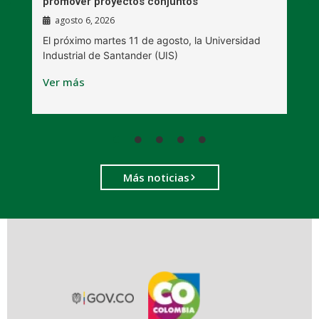
promover proyectos conjuntos
agosto 6, 2026
l
E
El próximo martes 11 de agosto, la Universidad
s
Industrial de Santander (UIS)
V
Ver más
Más noticias