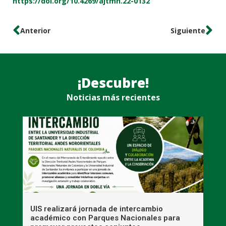
https://doi.org/10.4269/ajtmh.22-0132
Anterior
Siguiente
¡Descubre!
Noticias más recientes
UIS realizará jornada de intercambio
R
académico con Parques Nacionales para
A