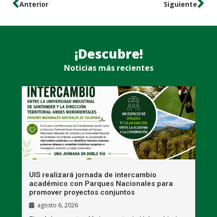
Anterior
Siguiente
¡Descubre!
Noticias más recientes
UIS realizará jornada de intercambio
R
académico con Parques Nacionales para
A
promover proyectos conjuntos
agosto 6, 2026
l
E