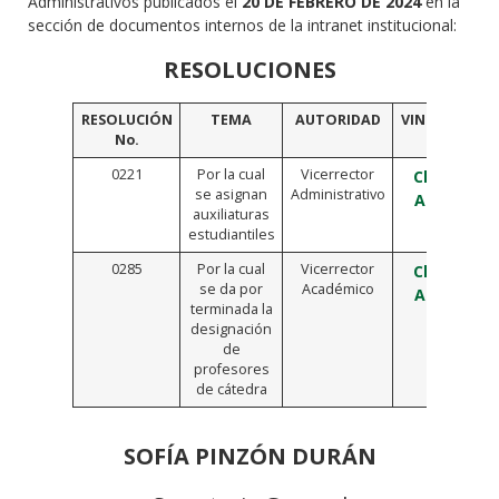
Administrativos publicados el
20 DE FEBRERO DE 2024
en la
sección de documentos internos de la intranet institucional:
RESOLUCIONES
RESOLUCIÓN
TEMA
AUTORIDAD
VINCULO
No.
0221
Por la cual
Vicerrector
Click
se asignan
Administrativo
Aquí
auxiliaturas
estudiantiles
0285
Por la cual
Vicerrector
Click
se da por
Académico
Aquí
terminada la
designación
de
profesores
de cátedra
SOFÍA PINZÓN DURÁN