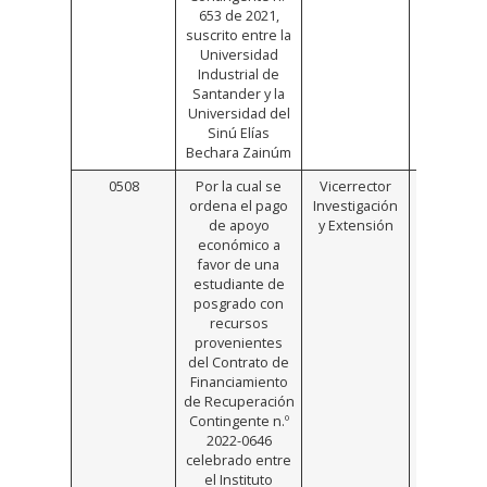
653 de 2021,
suscrito entre la
Universidad
Industrial de
Santander y la
Universidad del
Sinú Elías
Bechara Zainúm
0508
Por la cual se
Vicerrector
Click
ordena el pago
Investigación
Aquí
de apoyo
y Extensión
económico a
favor de una
estudiante de
posgrado con
recursos
provenientes
del Contrato de
Financiamiento
de Recuperación
Contingente n.º
2022-0646
celebrado entre
el Instituto