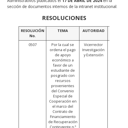
Administrativos publicados el
17 DE ABRIL DE 2024
en la
sección de documentos internos de la intranet institucional:
RESOLUCIONES
RESOLUCIÓN
TEMA
AUTORIDAD
VINCULO
No.
0507
Por la cual se
Vicerrector
Click
ordena el pago
Investigación
Aquí
de apoyo
y Extensión
económico a
favor de un
estudiante de
posgrado con
recursos
provenientes
del Convenio
Especial de
Cooperación en
el marco del
Contrato de
Financiamiento
de Recuperación
Contingente n.º