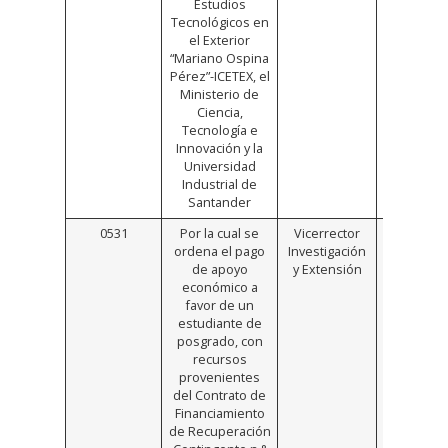
Estudios
Tecnológicos en
el Exterior
“Mariano Ospina
Pérez”-ICETEX, el
Ministerio de
Ciencia,
Tecnología e
Innovación y la
Universidad
Industrial de
Santander
0531
Por la cual se
Vicerrector
Click
ordena el pago
Investigación
Aquí
de apoyo
y Extensión
económico a
favor de un
estudiante de
posgrado, con
recursos
provenientes
del Contrato de
Financiamiento
de Recuperación