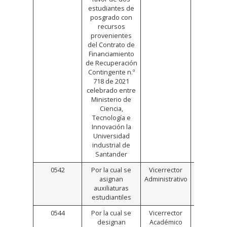
estudiantes de
posgrado con
recursos
provenientes
del Contrato de
Financiamiento
de Recuperación
Contingente n.º
718 de 2021
celebrado entre
Ministerio de
Ciencia,
Tecnología e
Innovación la
Universidad
industrial de
Santander
0542
Por la cual se
Vicerrector
Click
asignan
Administrativo
Aquí
auxiliaturas
estudiantiles
0544
Por la cual se
Vicerrector
Click
designan
Académico
Aquí