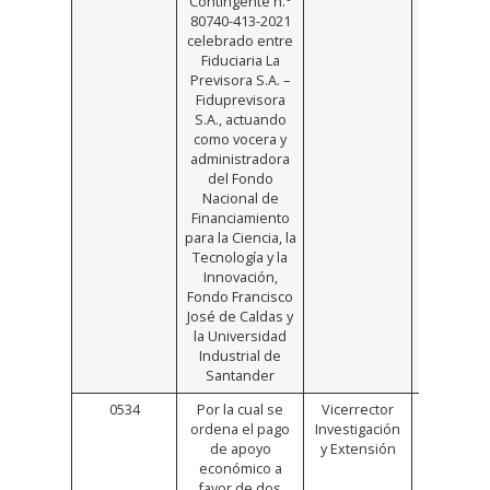
Contingente n.°
80740-413-2021
celebrado entre
Fiduciaria La
Previsora S.A. –
Fiduprevisora
S.A., actuando
como vocera y
administradora
del Fondo
Nacional de
Financiamiento
para la Ciencia, la
Tecnología y la
Innovación,
Fondo Francisco
José de Caldas y
la Universidad
Industrial de
Santander
0534
Por la cual se
Vicerrector
Click
ordena el pago
Investigación
Aquí
de apoyo
y Extensión
económico a
favor de dos