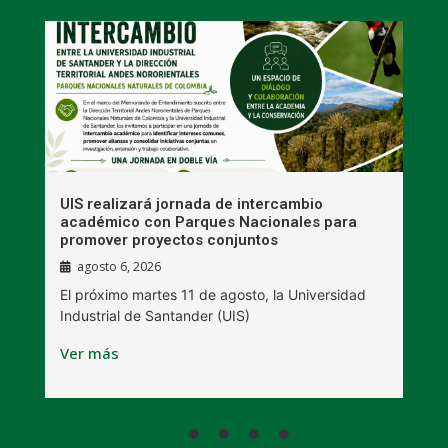
UIS realizará jornada de intercambio
R
académico con Parques Nacionales para
A
promover proyectos conjuntos
agosto 6, 2026
l
E
El próximo martes 11 de agosto, la Universidad
s
Industrial de Santander (UIS)
V
Ver más