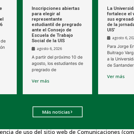
e
Inscripciones abiertas
La Universi
para elegir al
fortalece el
el
representante
sus egresad
26
estudiantil de pregrado
de la jornad
ante el Consejo de
UIS’
Escuela de Trabajo
agosto 6, 20
Social de la UIS
 de
Para Jorge E
ión
agosto 6, 2026
Buitrago Varg
A partir del próximo 10 de
a la Universid
agosto, los estudiantes de
de Santander
pregrado de
Ver más
Ver más
Más noticias
iencia de uso del sitio web de Comunicaciones (com