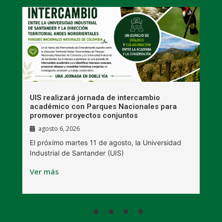
UIS realizará jornada de intercambio
R
académico con Parques Nacionales para
A
promover proyectos conjuntos
agosto 6, 2026
l
E
El próximo martes 11 de agosto, la Universidad
s
Industrial de Santander (UIS)
V
Ver más