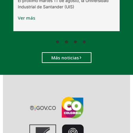
El próximo martes 11 de agosto, la Universidad
s
Industrial de Santander (UIS)
V
Ver más
Más noticias