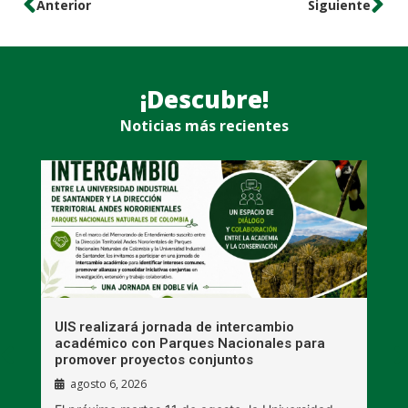
Anterior
Siguiente
¡Descubre!
Noticias más recientes
UIS realizará jornada de intercambio
R
académico con Parques Nacionales para
A
promover proyectos conjuntos
agosto 6, 2026
l
E