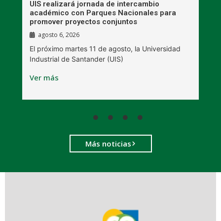
UIS realizará jornada de intercambio
R
académico con Parques Nacionales para
A
promover proyectos conjuntos
agosto 6, 2026
l
E
El próximo martes 11 de agosto, la Universidad
s
Industrial de Santander (UIS)
V
Ver más
Más noticias