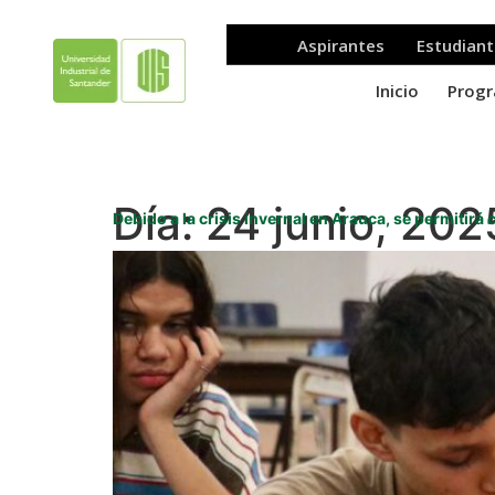
Día:
24 junio, 202
Debido a la crisis invernal en Arauca, se permitir