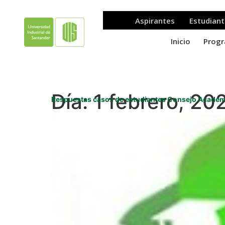
Día:
1 febrero, 20
Respuestas casos de estudiantes Consejo Académi