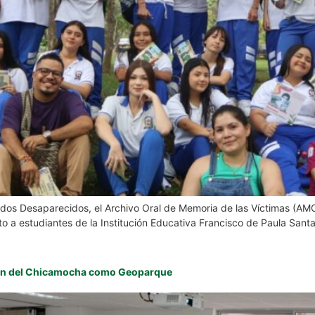
idos Desaparecidos, el Archivo Oral de Memoria de las Víctimas (AMO
to a estudiantes de la Institución Educativa Francisco de Paula Santa
añón del Chicamocha como Geoparque