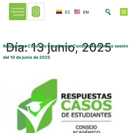
ES
EN
Día:
13 junio, 2025
Respuestas Casos de Estudiantes Consejo Académico sesión
del 10 de junio de 2025