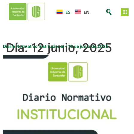
ES
EN
Día:
12 junio, 2025
Diario Normativo Institucional – 12 de junio de 2025