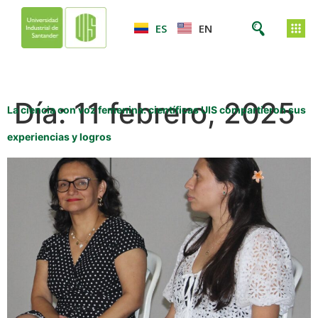
ES
EN
Día:
11 febrero, 2025
La ciencia con voz femenina: científicas UIS compartieron sus
experiencias y logros