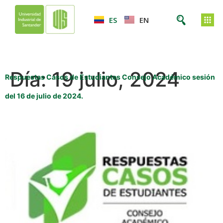
ES
EN
Día:
19 julio, 2024
Respuestas Casos de Estudiantes Consejo Académico sesión
del 16 de julio de 2024.