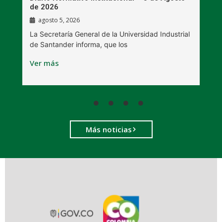
de 2026
l
agosto 5, 2026
La Secretaría General de la Universidad Industrial
L
de Santander informa, que los
B
Ver más
V
Más noticias