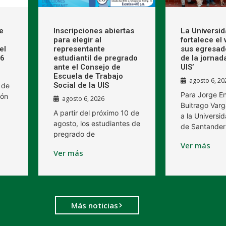
e
Inscripciones abiertas
La Universi
para elegir al
fortalece el
el
representante
sus egresad
26
estudiantil de pregrado
de la jornad
ante el Consejo de
UIS’
Escuela de Trabajo
agosto 6, 20
Social de la UIS
 de
Para Jorge E
ión
agosto 6, 2026
Buitrago Varg
A partir del próximo 10 de
a la Universid
agosto, los estudiantes de
de Santander
pregrado de
Ver más
Ver más
Más noticias