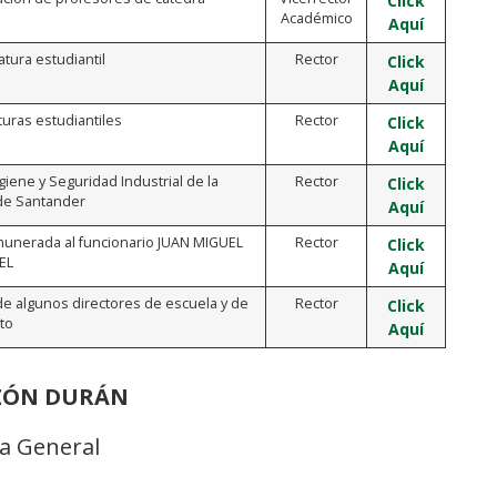
Click
Académico
Aquí
atura estudiantil
Rector
Click
Aquí
aturas estudiantiles
Rector
Click
Aquí
iene y Seguridad Industrial de la
Rector
Click
 de Santander
Aquí
emunerada al funcionario JUAN MIGUEL
Rector
Click
EL
Aquí
 de algunos directores de escuela y de
Rector
Click
to
Aquí
NZÓN DURÁN
ia General