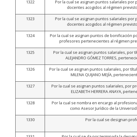
1322
Por la cual se asignan puntos salariales por
docentes acogidos al régimen previst
1323
Por la cual se asignan puntos salariales por
docentes acogidos al régimen previst
1324
Por la cual se asignan puntos de bonificación p
profesores pertenecientes al régimen pre
1325
Por la cual se asignan puntos salariales, por t
ALEJANDRO GÓMEZ TORRES, pertenecien
1326
Por la cual se asignan puntos salariales, por tít
MILENA QUIJANO MEJÍA, pertenecient
1327
Por la cual se asignan puntos salariales, por p
ELIZABETH HERRERA ANAYA, pertenec
1328
Por la cual se nombra en encargo al profesio
como Asesor Jurídico de la Universid
1330
Por la cual se designan pro
1331
Por la cual se da por terminada la desig