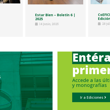
CoEFIC
Estar Bien – Boletín 6 |
Edición
2025
28 ju
14 junio, 2025
Entér
prime
s
Accede a las úl
y monografías
Ir a Ediciones