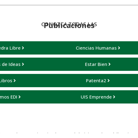
Publicaciones
CONOZCA TODAS LAS
dra Libre
Ciencias Humanas
 de Ideas
Estar Bien
Libros
Patenta2
mos EDI
UIS Emprende
n con la experiencia de uso del sitio web Publicacione