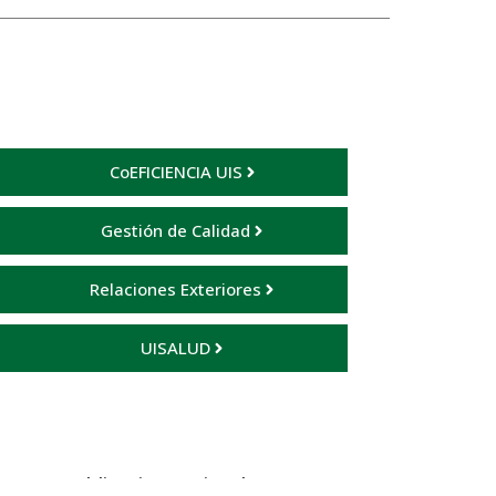
CoEFICIENCIA UIS
Gestión de Calidad
Relaciones Exteriores
UISALUD
s UIS (publicaciones.uis.edu.co)