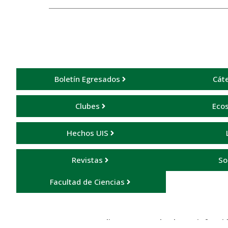
Boletín Egresados
Cáte
Clubes
Ecos
Hechos UIS
Revistas
So
Facultad de Ciencias
Indique su grado de satisfacció